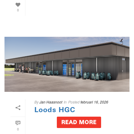
0
By
Jan Haasnoot
In
Posted
februari 16, 2026
Loods HGC
READ MORE
0