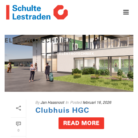
ELEKTROTECHNIEK
HOME
»
ELEKTROTECHNIEK
By
Jan Haasnoot
In
Posted
februari 16, 2026
Clubhuis HGC
READ MORE
0