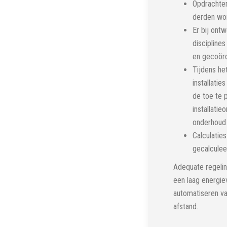
Opdrachte
derden wo
Er bij ont
discipline
en gecoörd
Tijdens he
installatie
de toe te 
installatie
onderhoud 
Calculatie
gecalculee
Adequate regelin
een laag energie
automatiseren van
afstand.