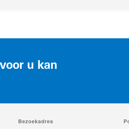
voor u kan
Bezoekadres
P