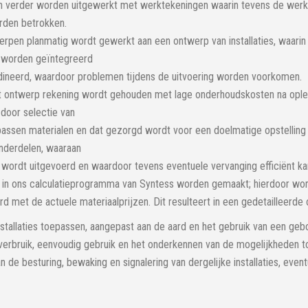
n verder worden uitgewerkt met werktekeningen waarin tevens de we
rden betrokken.
werpen planmatig wordt gewerkt aan een ontwerp van installaties, waarin
s worden geïntegreerd
ineerd, waardoor problemen tijdens de uitvoering worden voorkomen.
t ontwerp rekening wordt gehouden met lage onderhoudskosten na ople
s door selectie van
passen materialen en dat gezorgd wordt voor een doelmatige opstelling 
onderdelen, waaraan
wordt uitgevoerd en waardoor tevens eventuele vervanging efficiënt kan
s in ons calculatieprogramma van Syntess worden gemaakt; hierdoor wor
rd met de actuele materiaalprijzen. Dit resulteert in een gedetailleerde
stallaties toepassen, aangepast aan de aard en het gebruik van een geb
verbruik, eenvoudig gebruik en het onderkennen van de mogelijkheden to
 de besturing, bewaking en signalering van dergelijke installaties, even