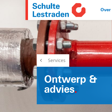
Over
Services
Ontwerp &
advies
.