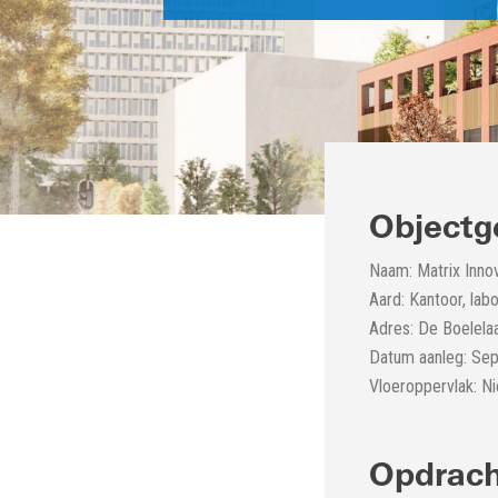
Objectg
Naam: Matrix Inno
Aard: Kantoor, lab
Adres: De Boelel
Datum aanleg: Sep
Vloeroppervlak: 
Opdrach