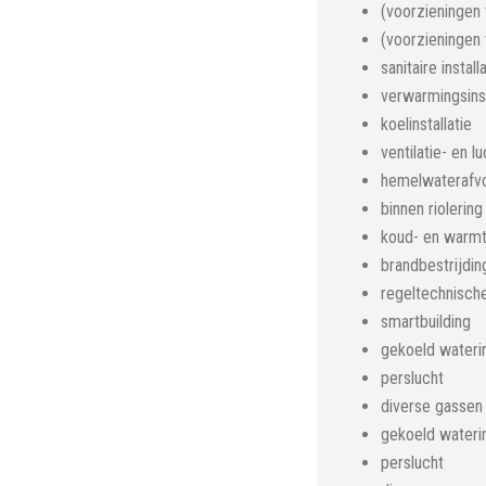
(voorzieningen v
(voorzieningen v
sanitaire install
verwarmingsinst
koelinstallatie
ventilatie- en l
hemelwaterafv
binnen riolering
koud- en warmta
brandbestrijding
regeltechnische 
smartbuilding
gekoeld waterin
perslucht
diverse gassen
gekoeld waterin
perslucht