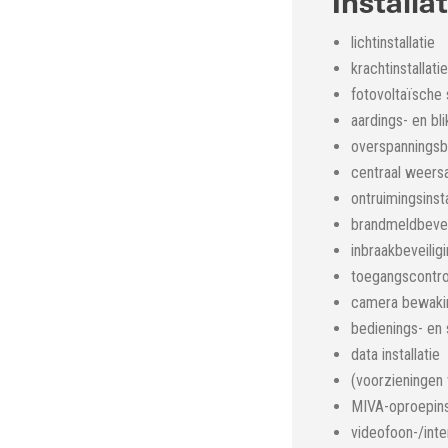
Installa
lichtinstallatie
krachtinstallatie
fotovoltaïsche
aardings- en bli
overspanningsbe
centraal weersa
ontruimingsinsta
brandmeldbeveil
inbraakbeveiligi
toegangscontrol
camera bewaking
bedienings- en s
data installatie
(voorzieningen v
MIVA-oproepinst
videofoon-/inte