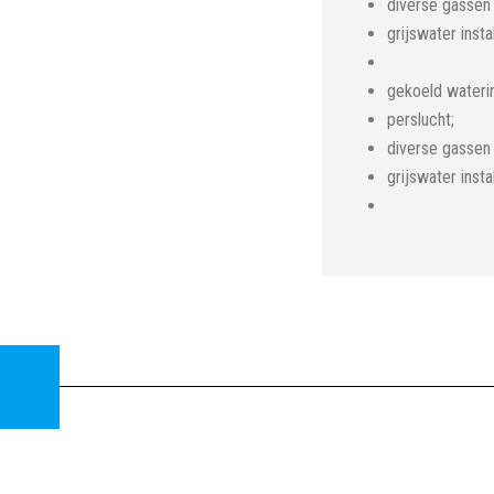
diverse gassen
grijswater instal
gekoeld waterins
perslucht;
diverse gassen 
grijswater instal