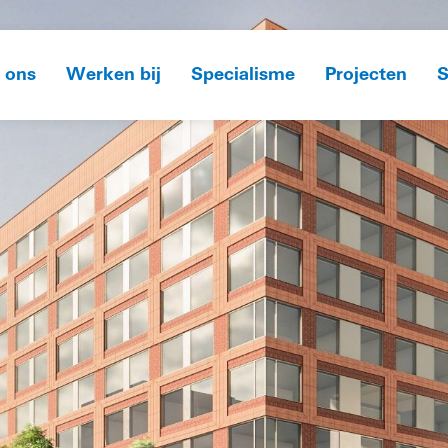
 ons
Werken bij
Specialisme
Projecten
S