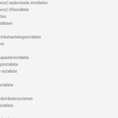
oor) audiovisuele installaties
oor) liftinstallatie
aties
allaties
uchtbehandelingsinstallatie
oer
pwaterinstallatie
sinstallatie
installatie
stallatie
 distributiesystemen
stallatie