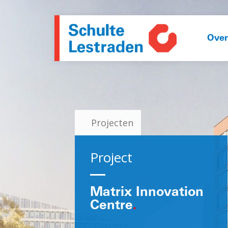
Over
Projecten
Project
Matrix Innovation
Centre
.