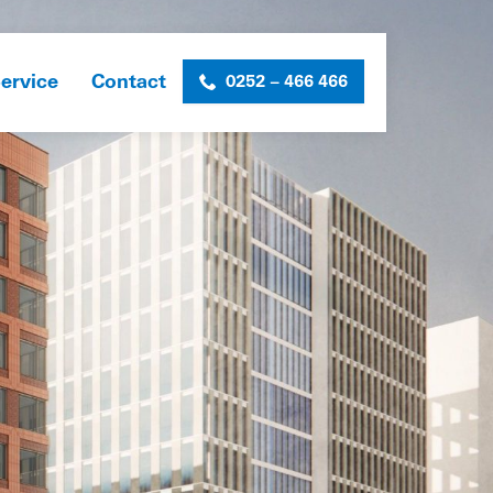
ervice
Contact
0252 – 466 466