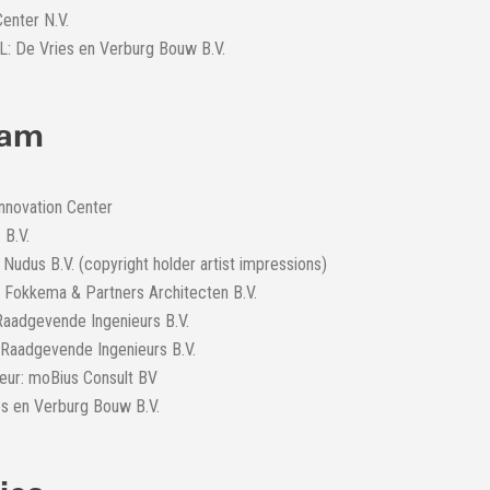
Center N.V.
: De Vries en Verburg Bouw B.V.
eam
Innovation Center
 B.V.
Nudus B.V. (copyright holder artist impressions)
r: Fokkema & Partners Architecten B.V.
Raadgevende Ingenieurs B.V.
 Raadgevende Ingenieurs B.V.
eur: moBius Consult BV
s en Verburg Bouw B.V.