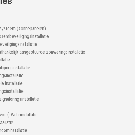
ties
 systeem (zonnepanelen)
ksembeveiligingsinstallatie
veiligingsinstallatie
fhankelijk aangestuurde zonweringsinstallatie
llatie
igingsinstallatie
ngsinstallatie
e installatie
sinstallatie
ignaleringsinstallatie
oor) WiFi-installatie
allatie
rcominstallatie