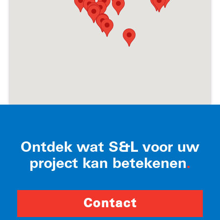
Ontdek wat S&L voor uw
project kan betekenen
.
Contact