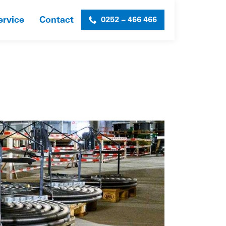
ervice
Contact
0252 – 466 466
ACHTGEBOUW 17
»
SL_VRACHTGEBOUW_FOTO-7-WEB