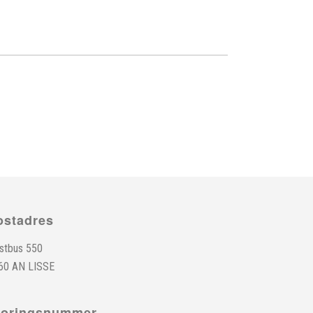
ostadres
stbus 550
60 AN LISSE
toringsnummer