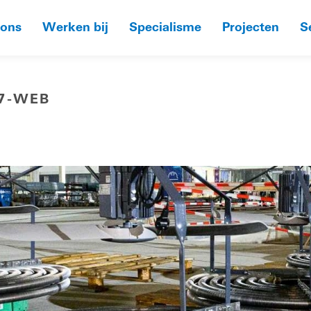
 ons
Werken bij
Specialisme
Projecten
S
7-WEB
HOME
»
VR