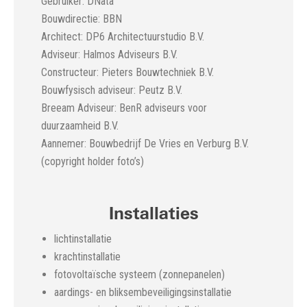
Gebruiker: DNata
Bouwdirectie: BBN
Architect: DP6 Architectuurstudio B.V.
Adviseur: Halmos Adviseurs B.V.
Constructeur: Pieters Bouwtechniek B.V.
Bouwfysisch adviseur: Peutz B.V.
Breeam Adviseur: BenR adviseurs voor
duurzaamheid B.V.
Aannemer: Bouwbedrijf De Vries en Verburg B.V.
(copyright holder foto’s)
Installaties
lichtinstallatie
krachtinstallatie
fotovoltaïsche systeem (zonnepanelen)
aardings- en bliksembeveiligingsinstallatie