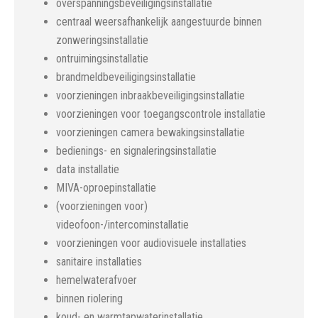
overspanningsbeveiligingsinstallatie
centraal weersafhankelijk aangestuurde binnen
zonweringsinstallatie
ontruimingsinstallatie
brandmeldbeveiligingsinstallatie
voorzieningen inbraakbeveiligingsinstallatie
voorzieningen voor toegangscontrole installatie
voorzieningen camera bewakingsinstallatie
bedienings- en signaleringsinstallatie
data installatie
MIVA-oproepinstallatie
(voorzieningen voor)
videofoon-/intercominstallatie
voorzieningen voor audiovisuele installaties
sanitaire installaties
hemelwaterafvoer
binnen riolering
koud- en warmtapwaterinstallatie