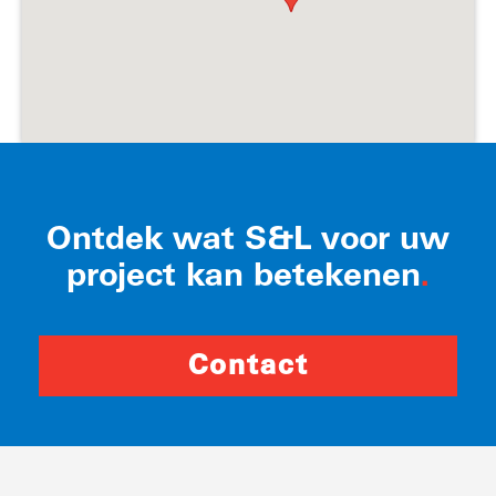
Ontdek wat S&L voor uw
project kan betekenen
.
Contact