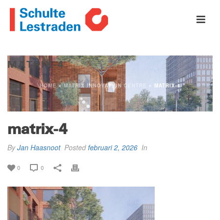
MATRIX-4
HOME
»
MATRIX INNOVATION CENTRE
»
MATRIX-4
matrix-4
By
Jan Haasnoot
Posted
februari 2, 2026
In
0
0