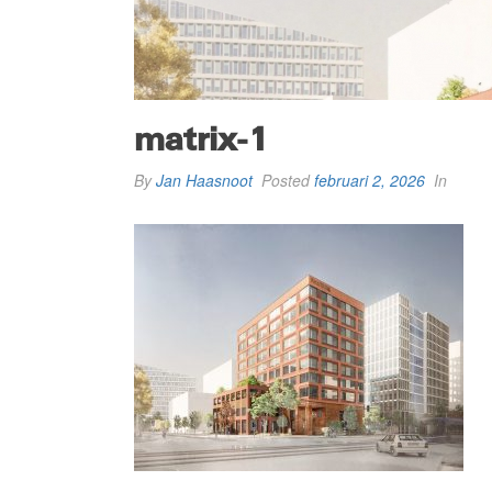
matrix-1
By
Jan Haasnoot
Posted
februari 2, 2026
In