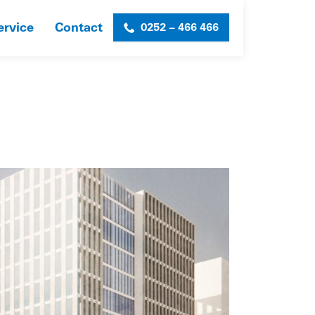
ervice
Contact
0252 – 466 466
HOME
»
MATRIX INNOVATION CENTRE
»
MATRIX-1