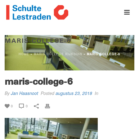
MARIS-COLLEGE-6
HOME
»
MARIS COLLEGE KIJKDUIN
»
MARIS-COLLEGE-6
maris-college-6
By
Jan Haasnoot
Posted
augustus 23, 2018
In
0
0