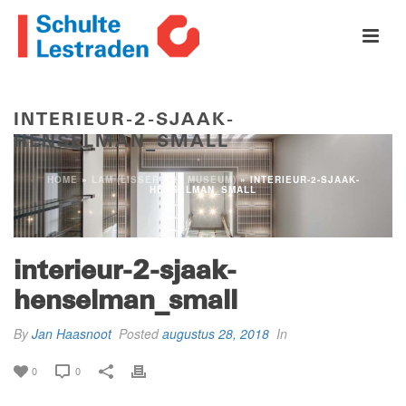
INTERIEUR-2-SJAAK-
HENSELMAN_SMALL
HOME
»
LAM (LISSER ART MUSEUM)
»
INTERIEUR-2-SJAAK-
HENSELMAN_SMALL
interieur-2-sjaak-
henselman_small
By
Jan Haasnoot
Posted
augustus 28, 2018
In
0
0