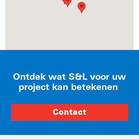
Ontdek wat S&L voor uw
project kan betekenen
.
Contact