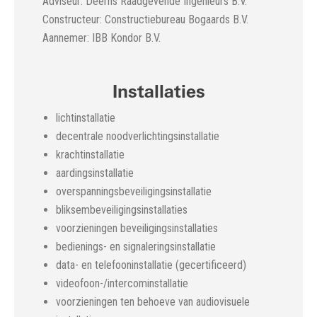
Adviseur: Deerns Raadgevende Ingenieurs B.V.
Constructeur: Constructiebureau Bogaards B.V.
Aannemer: IBB Kondor B.V.
Installaties
lichtinstallatie
decentrale noodverlichtingsinstallatie
krachtinstallatie
aardingsinstallatie
overspanningsbeveiligingsinstallatie
bliksembeveiligingsinstallaties
voorzieningen beveiligingsinstallaties
bedienings- en signaleringsinstallatie
data- en telefooninstallatie (gecertificeerd)
videofoon-/intercominstallatie
voorzieningen ten behoeve van audiovisuele