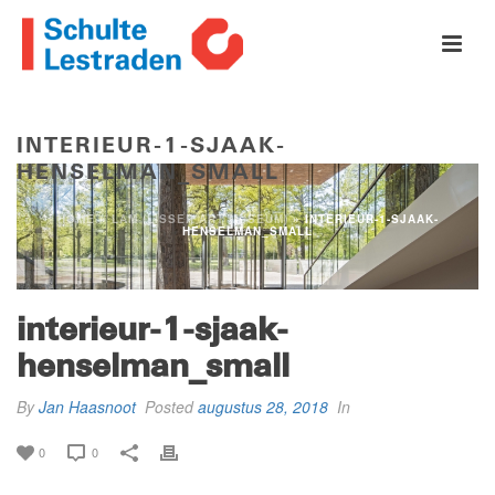
INTERIEUR-1-SJAAK-
HENSELMAN_SMALL
HOME
»
LAM (LISSER ART MUSEUM)
»
INTERIEUR-1-SJAAK-
HENSELMAN_SMALL
interieur-1-sjaak-
henselman_small
By
Jan Haasnoot
Posted
augustus 28, 2018
In
0
0