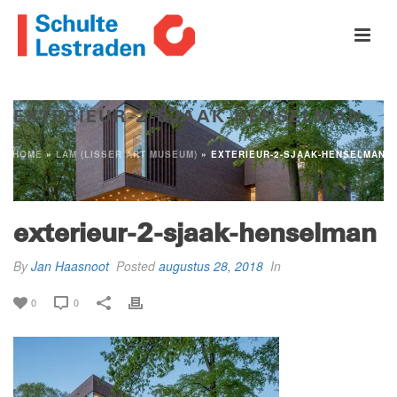
EXTERIEUR-2-SJAAK-HENSELMAN
HOME
»
LAM (LISSER ART MUSEUM)
»
EXTERIEUR-2-SJAAK-HENSELMAN
exterieur-2-sjaak-henselman
By
Jan Haasnoot
Posted
augustus 28, 2018
In
0
0