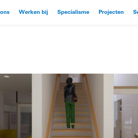
 ons
Werken bij
Specialisme
Projecten
S