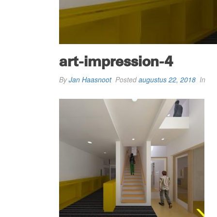
art-impression-4
By
Jan Haasnoot
Posted
augustus 22, 2018
In