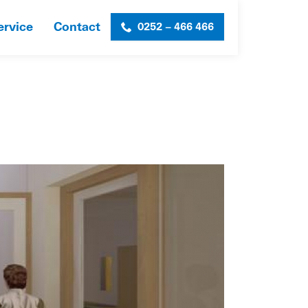
ervice
Contact
0252 – 466 466
HOME
»
KC KILJAN
»
ART-IMPRESSION-4