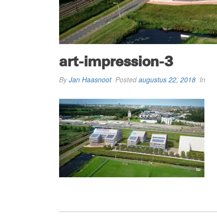
art-impression-3
By
Jan Haasnoot
Posted
augustus 22, 2018
In