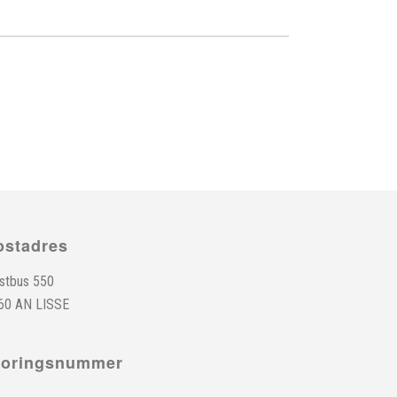
ostadres
stbus 550
60 AN LISSE
toringsnummer