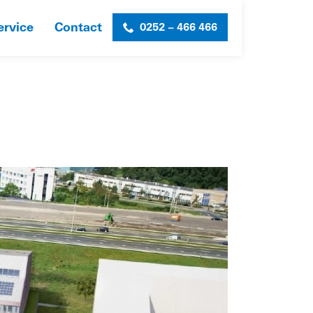
ervice
Contact
0252 – 466 466
HOME
»
KANTOOR MEERBURG
»
ART-IMPRESSION-3