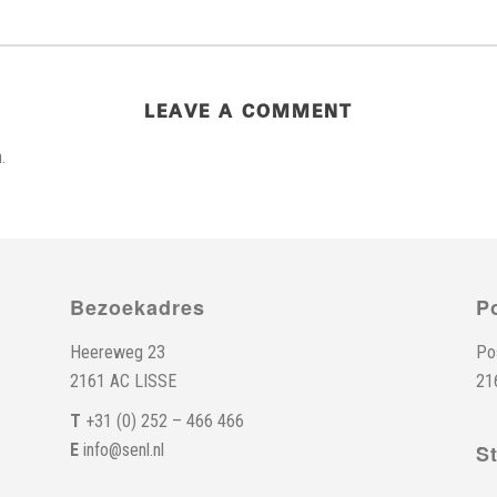
LEAVE A COMMENT
.
Bezoekadres
P
Heereweg 23
Po
2161 AC LISSE
21
T
+31 (0) 252 – 466 466
E
info@senl.nl
S