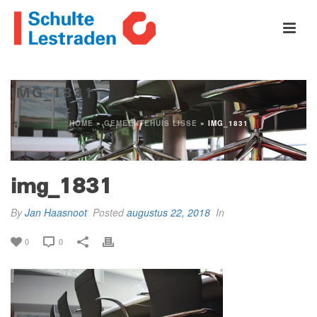
IMG_1831
HOME
»
GEMEENTEHUIS LISSE
»
IMG_1831
img_1831
By
Jan Haasnoot
Posted
augustus 22, 2018
In
0
0