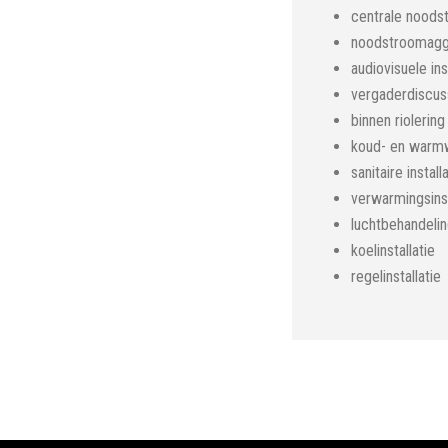
centrale noods
noodstroomagg
audiovisuele ins
vergaderdiscu
binnen riolering
koud- en warmwa
sanitaire install
verwarmingsinst
luchtbehandeling
koelinstallatie
regelinstallatie