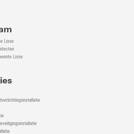
eam
e Lisse
hitecten
meente Lisse
ties
erlichtingsinstallatie
tie
veiligingsinstallatie
llatie