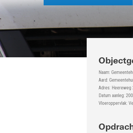
Objectg
Naam: Gemeentehui
Aard: Gemeentehui
Adres: Heereweg 
Datum aanleg: 20
Vloeroppervlak: V
Opdrach