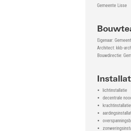
Gemeente Lisse
Bouwt
Eigenaar: Gemeent
Architect: kkb-arc
Bouwdirectie: Ge
Installa
lichtinstallatie
decentrale noodv
krachtinstallatie
aardingsinstalla
overspanningsbe
zonweringsinsta