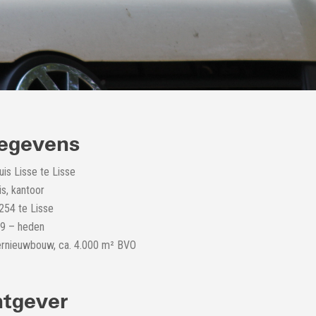
egevens
s Lisse te Lisse
s, kantoor
254 te Lisse
09 – heden
ernieuwbouw, ca. 4.000 m² BVO
tgever