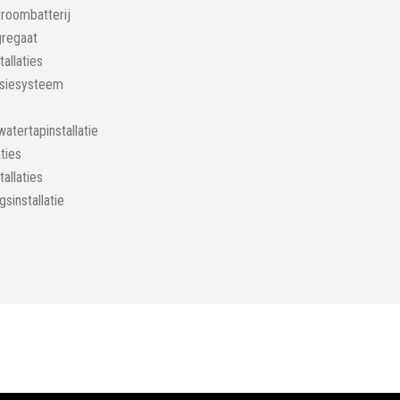
troombatterij
regaat
tallaties
ssiesysteem
tertapinstallatie
aties
allaties
sinstallatie