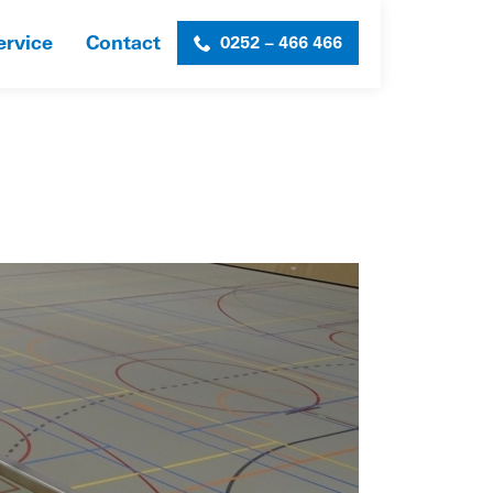
ervice
Contact
0252 – 466 466
S ZWANENBURG
»
OPDR_SL_DORPSHUIS_FOTO8-WEB