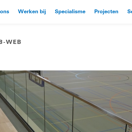
 ons
Werken bij
Specialisme
Projecten
S
8-WEB
HOME
»
DORPSHUI