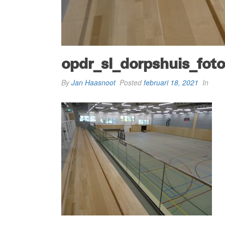
opdr_sl_dorpshuis_fot
By
Jan Haasnoot
Posted
februari 18, 2021
In