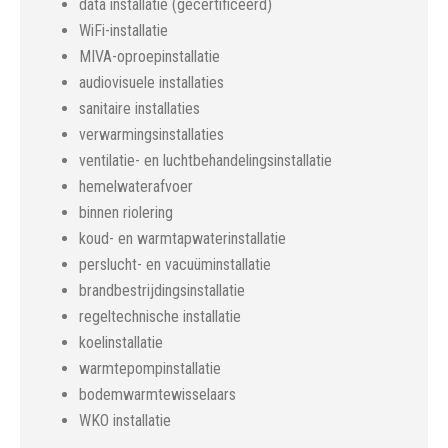
data installatie (gecertificeerd)
WiFi-installatie
MIVA-oproepinstallatie
audiovisuele installaties
sanitaire installaties
verwarmingsinstallaties
ventilatie- en luchtbehandelingsinstallatie
hemelwaterafvoer
binnen riolering
koud- en warmtapwaterinstallatie
perslucht- en vacuüminstallatie
brandbestrijdingsinstallatie
regeltechnische installatie
koelinstallatie
warmtepompinstallatie
bodemwarmtewisselaars
WKO installatie