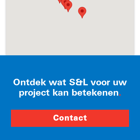
Ontdek wat S&L voor uw
project kan betekenen
.
Contact