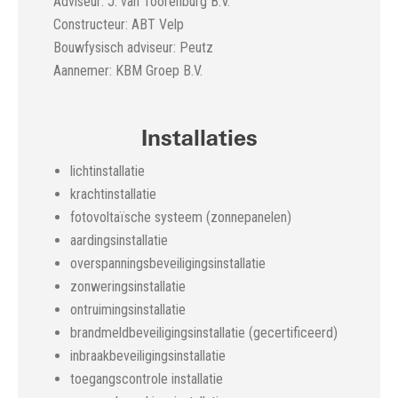
Adviseur: J. van Toorenburg B.V.
Constructeur: ABT Velp
Bouwfysisch adviseur: Peutz
Aannemer: KBM Groep B.V.
Installaties
lichtinstallatie
krachtinstallatie
fotovoltaïsche systeem (zonnepanelen)
aardingsinstallatie
overspanningsbeveiligingsinstallatie
zonweringsinstallatie
ontruimingsinstallatie
brandmeldbeveiligingsinstallatie (gecertificeerd)
inbraakbeveiligingsinstallatie
toegangscontrole installatie