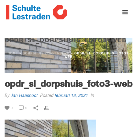
OPDR_SL_DORPSHUIS_FOTO3-WEB
HOME
»
DORPSHUIS ZWANENBURG
»
OPDR_SL_DORPSHUIS_FOTO3-
WEB
opdr_sl_dorpshuis_foto3-web
By
Jan Haasnoot
Posted
februari 18, 2021
In
0
0