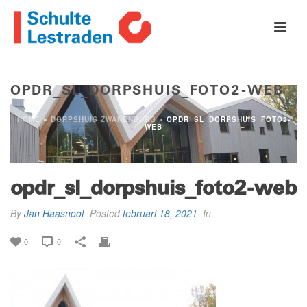
OPDR_SL_DORPSHUIS_FOTO2-WEB
HOME
»
DORPSHUIS ZWANENBURG
»
OPDR_SL_DORPSHUIS_FOTO2-
WEB
opdr_sl_dorpshuis_foto2-web
By
Jan Haasnoot
Posted
februari 18, 2021
In
0
0