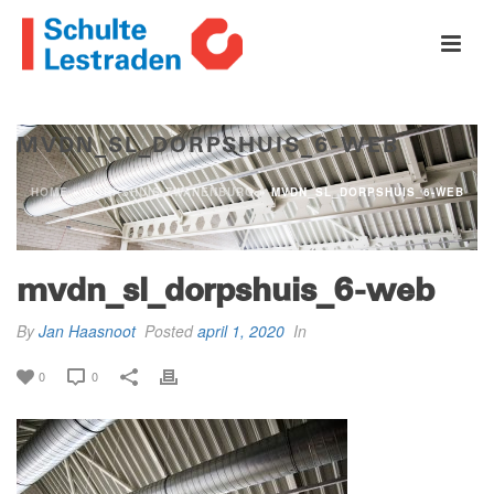
MVDN_SL_DORPSHUIS_6-WEB
HOME
»
DORPSHUIS ZWANENBURG
»
MVDN_SL_DORPSHUIS_6-WEB
mvdn_sl_dorpshuis_6-web
By
Jan Haasnoot
Posted
april 1, 2020
In
0
0