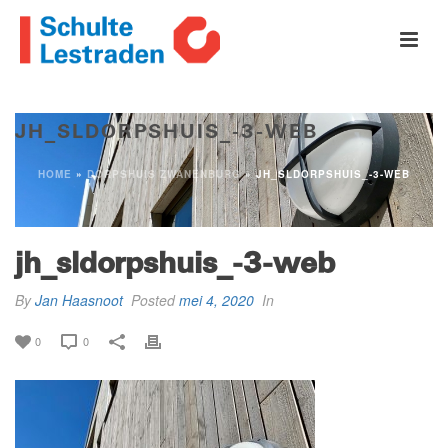
JH_SLDORPSHUIS_-3-WEB
HOME
»
DORPSHUIS ZWANENBURG
»
JH_SLDORPSHUIS_-3-WEB
jh_sldorpshuis_-3-web
By
Jan Haasnoot
Posted
mei 4, 2020
In
0
0