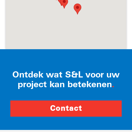
Ontdek wat S&L voor uw
project kan betekenen
.
Contact