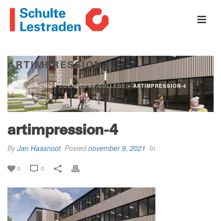
ARTIMPRESSION-4
HOME
»
COENECOOP COLLEGE
»
ARTIMPRESSION-4
artimpression-4
By
Jan Haasnoot
Posted
november 9, 2021
In
0
0