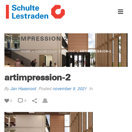
ARTIMPRESSION-2
HOME
»
COENECOOP COLLEGE
»
ARTIMPRESSION-2
artimpression-2
By
Jan Haasnoot
Posted
november 9, 2021
In
0
0