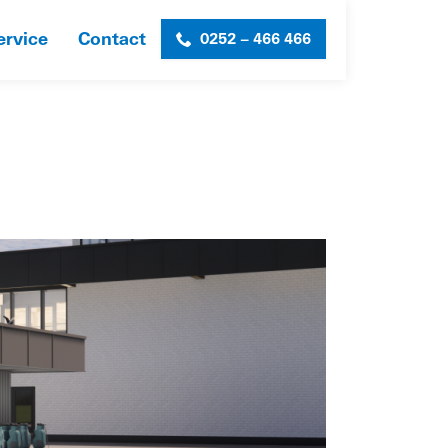
ervice
Contact
0252 – 466 466
HOME
»
CLUBHUIS HGC
»
HGC-3