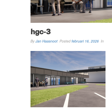
hgc-3
By
Jan Haasnoot
Posted
februari 16, 2026
In