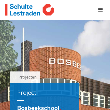
Projecten
Project
Bosbeekschool
.