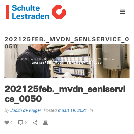
202125FEB._MVDN_SENLSERVICE_0
050
HOME
»
SERVICETECHNICUS INSTALLATIETECHNIEK
»
202125FEB._MVDN_SENLSERVICE_0050
202125feb._mvdn_senlservi
ce_0050
By
Judith de Krijger
Posted
maart 19, 2021
In
0
0