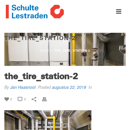
THE_TIRE_STATION-2
HOME
»
THE_TIRE_STATION-2
the_tire_station-2
By
Jan Haasnoot
Posted
augustus 22, 2018
In
0
0