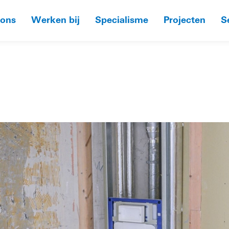
 ons
Werken bij
Specialisme
Projecten
S
HOME
»
Z