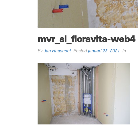
mvr_sl_floravita-web4
By
Jan Haasnoot
Posted
januari 23, 2021
In