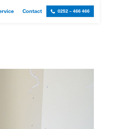
ervice
Contact
0252 – 466 466
ORGCENTRUM FLORAVITA
»
MVR_SL_FLORAVITA-WEB4