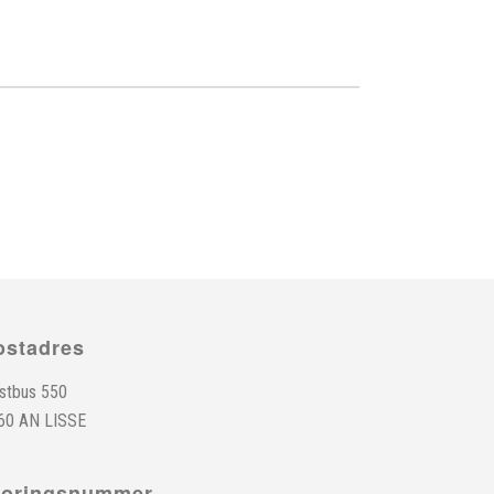
ostadres
stbus 550
60 AN LISSE
toringsnummer