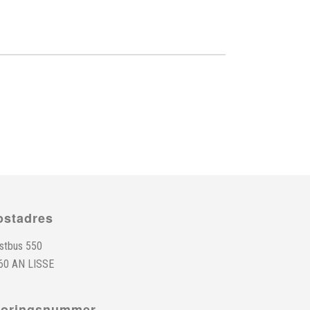
ostadres
stbus 550
60 AN LISSE
toringsnummer