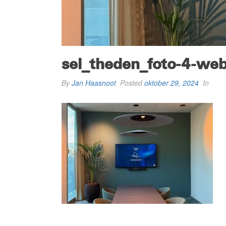
sel_theden_foto-4-we
By
Jan Haasnoot
Posted
oktober 29, 2024
In