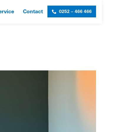
ervice
Contact
0252 – 466 466
HOME
»
THE DEN
»
SEL_THEDEN_FOTO-4-WEB