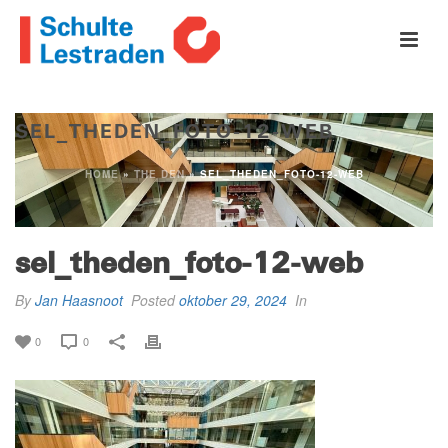
SEL_THEDEN_FOTO-12-WEB
HOME
»
THE DEN
»
SEL_THEDEN_FOTO-12-WEB
sel_theden_foto-12-web
By
Jan Haasnoot
Posted
oktober 29, 2024
In
0
0