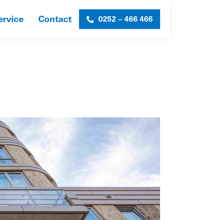
ervice
Contact
0252 – 466 466
HOME
»
STARTBAAN
»
ONB_SL_STARTBAAN-FOTO-7