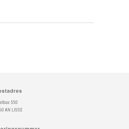
ostadres
stbus 550
60 AN LISSE
toringsnummer