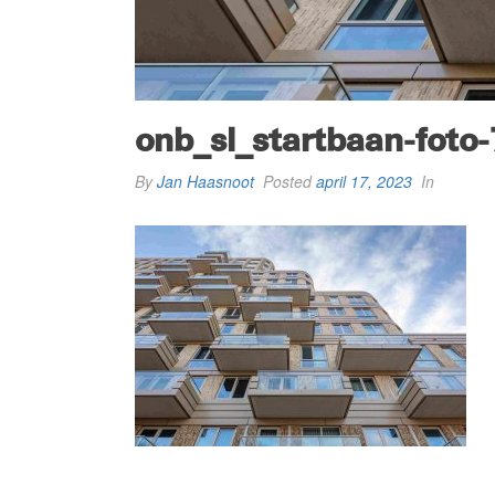
onb_sl_startbaan-foto-
By
Jan Haasnoot
Posted
april 17, 2023
In