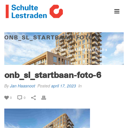
ONB_SL_STARTBAAN-FOTO-6
HOME
»
STARTBAAN
»
ONB_SL_STARTBAAN-FOTO-6
onb_sl_startbaan-foto-6
By
Jan Haasnoot
Posted
april 17, 2023
In
0
0