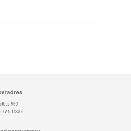
ostadres
stbus 550
60 AN LISSE
toringsnummer