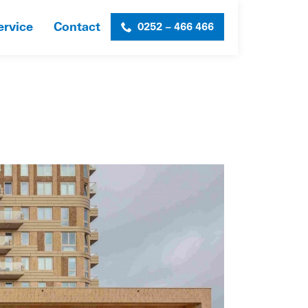
ervice
Contact
0252 – 466 466
HOME
»
STARTBAAN
»
ONB_SL_STARTBAAN-FOTO-4