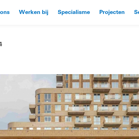
 ons
Werken bij
Specialisme
Projecten
S
4