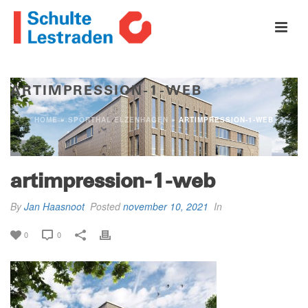
ARTIMPRESSION-1-WEB
HOME
»
SPORTHAL ELZENHAGEN
»
ARTIMPRESSION-1-WEB
artimpression-1-web
By
Jan Haasnoot
Posted
november 10, 2021
In
0
0