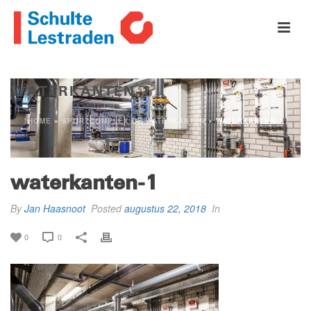
WATERKANTEN-1
HOME
»
SPORTCOMPLEX DE WATERKANTEN
»
WATERKANTEN-1
waterkanten-1
By
Jan Haasnoot
Posted
augustus 22, 2018
In
0
0