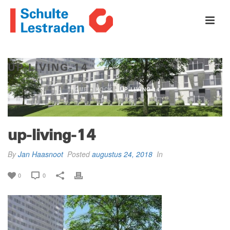
UP-LIVING-14
HOME
»
ROCK
»
UP-LIVING-14
up-living-14
By
Jan Haasnoot
Posted
augustus 24, 2018
In
0
0