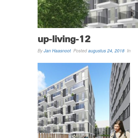
up-living-12
By
Jan Haasnoot
Posted
augustus 24, 2018
In