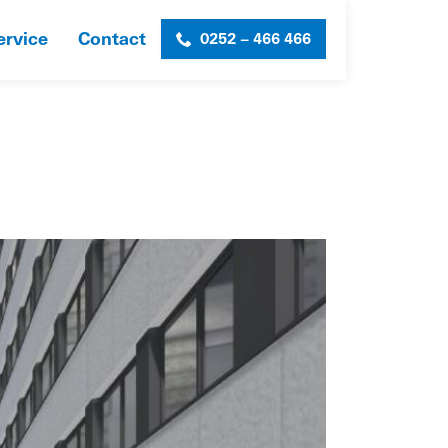
ervice
Contact
0252 – 466 466
HOME
»
ROCK
»
UP-LIVING-12