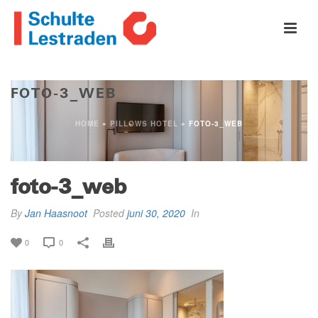
FOTO-3_WEB
HOME
»
PILLOWS HOTEL
»
FOTO-3_WEB
foto-3_web
By
Jan Haasnoot
Posted
juni 30, 2020
In
0
0