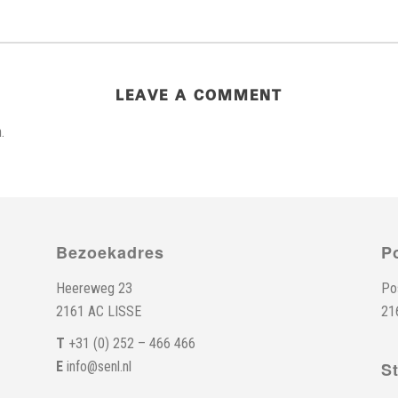
LEAVE A COMMENT
.
Bezoekadres
P
Heereweg 23
Po
2161 AC LISSE
21
T
+31 (0) 252 – 466 466
E
info@senl.nl
S