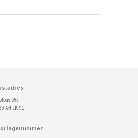
ostadres
stbus 550
60 AN LISSE
toringsnummer