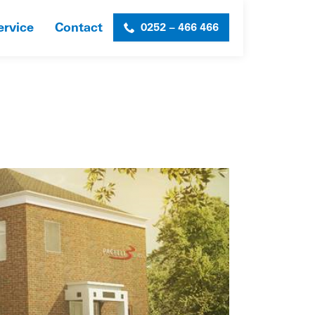
ervice
Contact
0252 – 466 466
HOME
»
PACELLI SCHOOL
»
ART-IMPRESSION-1