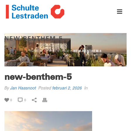
NEW-BENTHEM-5
HOME
»
NEW BENTHEM
»
NEW-BENTHEM-5
new-benthem-5
By
Jan Haasnoot
Posted
februari 2, 2026
In
0
0