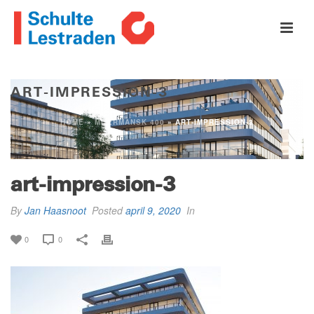
ART-IMPRESSION-3
HOME
»
MOERMANSK 400
»
ART-IMPRESSION-3
art-impression-3
By
Jan Haasnoot
Posted
april 9, 2020
In
0
0