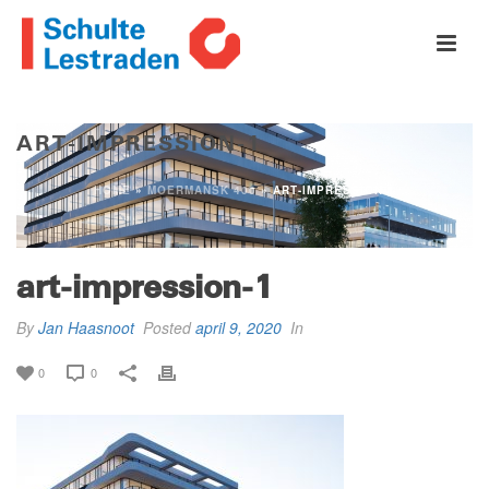
ART-IMPRESSION-1
HOME
»
MOERMANSK 400
»
ART-IMPRESSION-1
art-impression-1
By
Jan Haasnoot
Posted
april 9, 2020
In
0
0