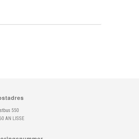
ostadres
stbus 550
60 AN LISSE
toringsnummer