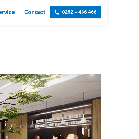
ervice
Contact
0252 – 466 466
HOME
»
MERUS FIT-OUT
»
SL-MERUS-7-WEB