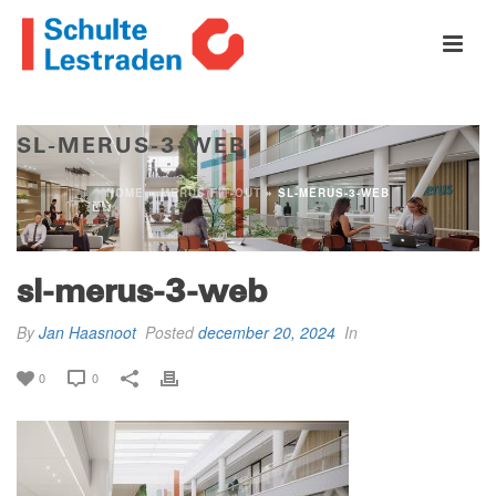
SL-MERUS-3-WEB
HOME
»
MERUS FIT-OUT
»
SL-MERUS-3-WEB
sl-merus-3-web
By
Jan Haasnoot
Posted
december 20, 2024
In
0
0