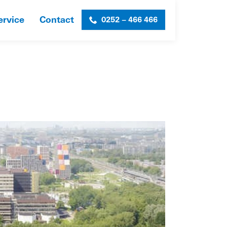
ervice
Contact
0252 – 466 466
HOME
»
KAVEL F
»
SL_KAVEL-F_FOTO-2-WEB