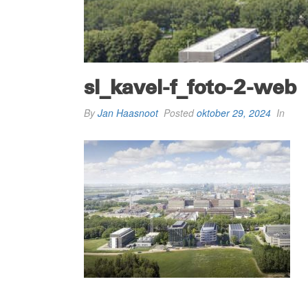
sl_kavel-f_foto-2-web
By
Jan Haasnoot
Posted
oktober 29, 2024
In