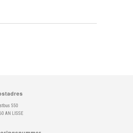
ostadres
stbus 550
60 AN LISSE
toringsnummer