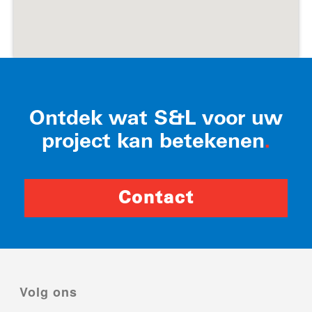
Ontdek wat S&L voor uw
project kan betekenen
.
Contact
Volg ons